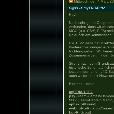
Mittwoch, den 4.März 2
S@W -> myTRIAD.tf2
Hey!
Nach sehr guten Gespräche
verkünden, dass wir ab sof
MGO (u.a. CS:S, FIFA) stell
Relaunch am kommenden S
Die TF2-Szene hat in letzte
Weiterentwicklungen erfahren
Richtung gehen. Wir freuen 
Zusammenarbeit mit den Ju
Streng nach dem Grundsatz
historische Seite natürlich 
jetzt eh noch einen L4D-Sq
auch weiterhin mit News und
Hier das Lineup:
myTRIAD.TF2
psy
(Team-Captain/Demom
Stav
(Team-Captain/Medic)
aphex
(Allround)
eviLhuNteR
(Scout/Sniper)
LooR
(Scout)