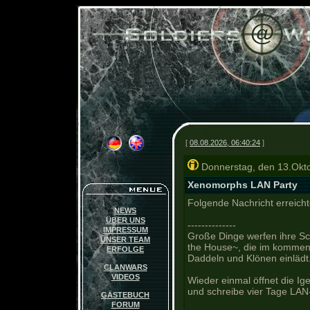
[
08.08.2026, 06:40:24
]
Donnerstag, den 13.Okt
Xenomorphs LAN Party
Folgende Nachricht erreicht
NEWS
ÜBER UNS
----
----------
IMPRESSUM
Große Dinge werfen ihre Sc
UNSER TEAM
the House~, die im kommen
ERFOLGE
Daddeln und Klönen einlädt
CLANWARS
VIDEOS
Wieder einmal öffnet die Ige
und schreibe vier Tage LAN-
GÄSTEBUCH
FORUM