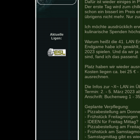
Dafür ist wieder einiges in 
Der erste Tag wird zum chil
schon ein bisserl im Preis 
übrigens nicht mehr. Nur zur
Ich möchte ausdrücklich er
kulinarische Spenden höchs
Aktuelle
Ligen:
Warum heißt die 41. LAN End
Endgame habe ich gewählt,
2023 spielen. Und da wir 
sind, fand ich das passend. 
Platz haben wir wieder aus
Kosten liegen ca. bei 25 € 
ausrechnen.
Die Infos zur ~X~ LAN im Üb
Termin: 2. - 5. März 2023 ab
Anschrift: Buchenweg 1 - 3
Geplante Verpflegung:
- Pizzabestellung am Donn
- Frühstück Freitagmorgen
- IDEEN für Freitag Mittag?
- Pizzabestellung am Freita
- Frühstück am Samstagmo
- Samstagmittag gibt es wi