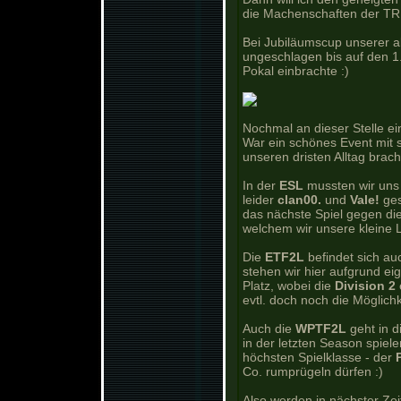
die Machenschaften der TRI
Bei Jubiläumscup unserer 
ungeschlagen bis auf den 1
Pokal einbrachte :)
Nochmal an dieser Stelle e
War ein schönes Event mit 
unseren dristen Alltag brach
In der
ESL
mussten wir uns
leider
clan00.
und
Vale!
ges
das nächste Spiel gegen d
welchem wir unsere kleine 
Die
ETF2L
befindet sich au
stehen wir hier aufgrund ei
Platz, wobei die
Division 2
evtl. doch noch die Möglichk
Auch die
WPTF2L
geht in d
in der letzten Season spiel
höchsten Spielklasse - der
Co. rumprügeln dürfen :)
Also werden in nächster Zei