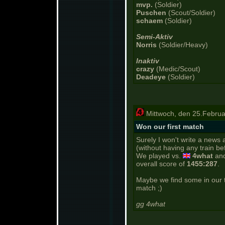
mvp.
(Soldier)
Puschen
(Scout/Soldier)
schaem
(Soldier)
Semi-Aktiv
Norris
(Soldier/Heavy)
Inaktiv
crazy
(Medic/Scout)
Deadeye
(Soldier)
Mittwoch, den 25.Februa
Won our first match
Surely I won't write a news a
(without having any train bef
We played vs.
4what
an
overall score of
1455:287
.
Maybe we find some in our t
match ;)
gg 4what