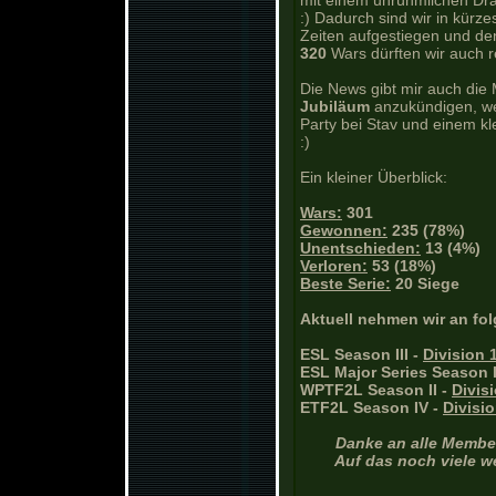
mit einem unrühmlichen Dra
:) Dadurch sind wir in kürz
Zeiten aufgestiegen und d
320
Wars dürften wir auch rel
Die News gibt mir auch die 
Jubiläum
anzukündigen, w
Party bei Stav und einem kl
:)
Ein kleiner Überblick:
Wars:
301
Gewonnen:
235 (78%)
Unentschieden:
13 (4%)
Verloren:
53 (18%)
Beste Serie:
20 Siege
Aktuell nehmen wir an f
ESL Season III -
Division 
ESL Major Series Season I
WPTF2L Season II -
Divis
ETF2L Season IV -
Divisio
Danke an alle Member
Auf das noch viele w