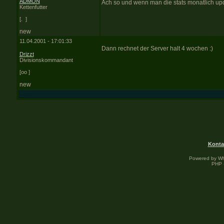
ADMON
Ach so und wenn man die stats monatlich up
Kettenfutter
[. ]
new
11.04.2001 - 17:01:33
Dann rechnet der Server halt 4 wochen :)
Drizzt
Divisionskommandant
[oo ]
new
Konta
Powered by W
PHP -