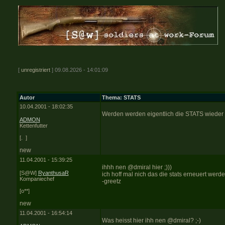
[
unregistriert
] 09.08.2026 - 14:01:09
Autor
Thema: STATS
10.04.2001 - 18:02:35
Werden werden eigentlich die STATS wieder a
ADMON
Kettenfutter
[. ]
new
11.04.2001 - 15:39:25
ihhh nen @dmiral hier ;)))
[S@W]
RyanthusaR
ich hoff mal nich das die stats erneuert wer
Kompaniechef
-greetz
[o**]
new
11.04.2001 - 16:54:14
Was heisst hier ihh nen @dmiral? ;-)