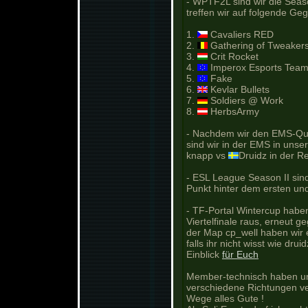
- WPTF2L sind wir die Seas
treffen wir auf folgende Geg
1.
Cavaliers RED
2.
Gathering of Tweaker
3.
Crit Rocket
4.
Imperox Esports Team
5.
Fake
6.
Kevlar Bullets
7.
Soldiers @ Work
8.
HerbsArmy
- Nachdem wir den EMS-Qua
sind wir in der EMS in unse
knapp vs
Druidz in der R
- ESL League Season II sind
Punkt hinter dem ersten un
- TF-Portal Wintercup habe
Viertelfinale raus, erneut 
der Map cp_well haben wir e
falls ihr nicht wisst wie dru
Einblick
für Euch
Member-technisch haben uns
verschiedene Richtungen v
Wege alles Gute !