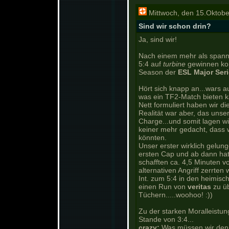
Mittwoch, den 15.Oktobe
Sind wir schon drin?
Ja, sind wir!
Nach einem mehr als span
5:4 auf
turbine
gewinnen konn
Season der
ESL Major Ser
Hört sich knapp an...wars a
was ein TF2-Match bieten k
Nett formuliert haben wir di
Realität war aber, das unser
Charge...und somit lagen wi
keiner mehr gedacht, dass 
könnten.
Unser erster wirklich gelun
ersten Cap und ab dann hat
schafften ca. 4,5 Minuten v
alternativen Angriff zerrte
Int. zum 5:4 in den heimisch
einen Run von
veritas
zu ü
Tüchern.....woohoo! :))
Zu der starken Moralleistu
Stande von 3:4...
crazy:
Was müssen wir den