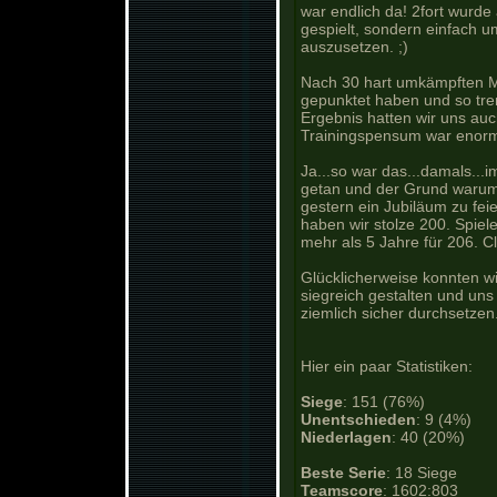
war endlich da! 2fort wurde
gespielt, sondern einfach u
auszusetzen. ;)
Nach 30 hart umkämpften Mi
gepunktet haben und so tren
Ergebnis hatten wir uns auc
Trainingspensum war enorm
Ja...so war das...damals...
getan und der Grund warum i
gestern ein Jubiläum zu fei
haben wir stolze 200. Spiel
mehr als 5 Jahre für 206. C
Glücklicherweise konnten wi
siegreich gestalten und uns 
ziemlich sicher durchsetzen
Hier ein paar Statistiken:
Siege
: 151 (76%)
Unentschieden
: 9 (4%)
Niederlagen
: 40 (20%)
Beste Serie
: 18 Siege
Teamscore
: 1602:803