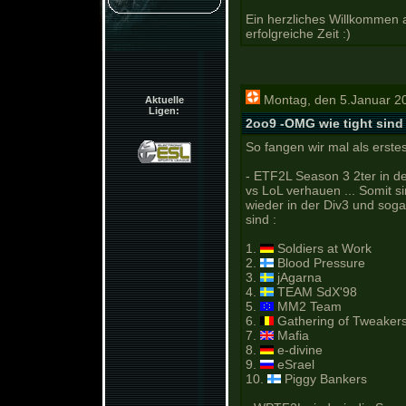
Ein herzliches Willkommen
erfolgreiche Zeit :)
Montag, den 5.Januar 2
Aktuelle
Ligen:
2oo9 -OMG wie tight sind
So fangen wir mal als erste
- ETF2L Season 3 2ter in de
vs LoL verhauen ... Somit 
wieder in der Div3 und sog
sind :
1.
Soldiers at Work
2.
Blood Pressure
3.
jAgarna
4.
TEAM SdX'98
5.
MM2 Team
6.
Gathering of Tweaker
7.
Mafia
8.
e-divine
9.
eSrael
10.
Piggy Bankers