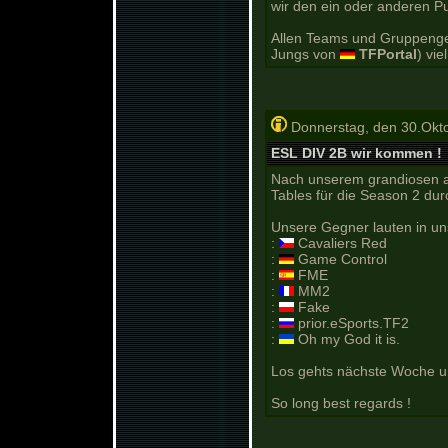
wir den ein oder anderen Pu
Allen Teams und Gruppengeg
Jungs von
TFPortal
) vie
Donnerstag, den 30.Okt
ESL DIV 2B wir kommen !
Nach unserem grandiosen a
Tables für die Season 2 durc
Unsere Gegner lauten in u
:
Cavaliers Red
:
Game Control
:
FME
:
MM2
:
Fake
:
prior.eSports.TF2
:
Oh my God it is.
Los gehts nächste Woche und
So long best regards !