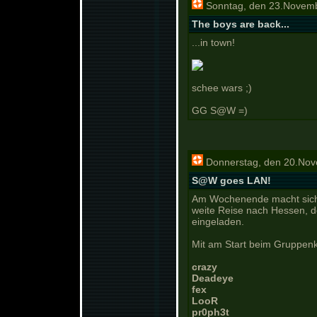
Sonntag, den 23.Novemb
The boys are back...
...in town!
schee wars ;)
GG S@W =)
Donnerstag, den 20.Nov
S@W goes LAN!
Am Wochenende macht sich 
weite Reise nach Hessen, 
eingeladen.
Mit am Start beim Gruppen
crazy
Deadeye
fex
LooR
pr0ph3t