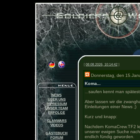
[
08.08.2026, 10:14:42
]
Donnerstag, den 15.Jan
Koma...
...saufen kennt man spätest
NEWS
ÜBER UNS
Aber lassen wir die zwangha
IMPRESSUM
Einleitungen einer News ;)
UNSER TEAM
ERFOLGE
Kurz und knapp:
CLANWARS
VIDEOS
Nachdem KomaCrew.TF2 leide
unserer ewigen Suche nach
GÄSTEBUCH
endlich fündig geworden.
FORUM