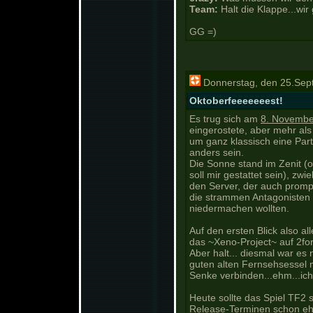
Team:
Halt die Klappe...wir
GG =)
Donnerstag, den 25.Sep
Oktoberfeeeeeeest!
Es trug sich am
8. Novembe
eingerostete, aber mehr al
um ganz klassisch eine Parti
anders sein.
Die Sonne stand im Zenit (
soll mir gestattet sein), zwi
den Server, der auch promp
die strammen Antagonisten
niedermachen wollten.
Auf den ersten Blick also a
das ~Xeno-Project~ auf 2fort
Aber halt... diesmal war es
guten alten Fernsehsessel m
Senke verbinden...ehm...ich
Heute sollte das Spiel TF2 
Release-Terminen schon ehe