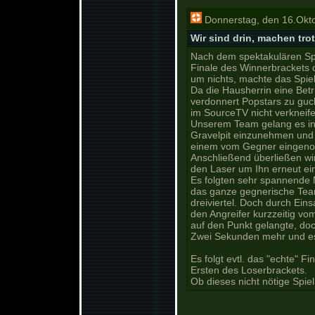
Donnerstag, den 16.Okt
Wir sind drin, machen tro
Nach dem spektakulären Sp
Finale des Winnerbrackets d
um nichts, machte das Spie
Da die Hausherrin eine Bet
verdonnert Popstars zu guc
im SourceTV nicht verkneife
Unserem Team gelang es in 
Gravelpit einzunehmen und 
einem vom Gegner eingenom
Anschließend überließen wir
den Laser um Ihn erneut e
Es folgten sehr spannende 
das ganze gegnerische Tea
dreiviertel. Doch durch Ei
den Angreifer kurzzeitig vo
auf den Punkt gelangte, doch
Zwei Sekunden mehr und es
Es folgt evtl. das "echte" 
Ersten des Loserbrackets.
Ob dieses nicht nötige Spie