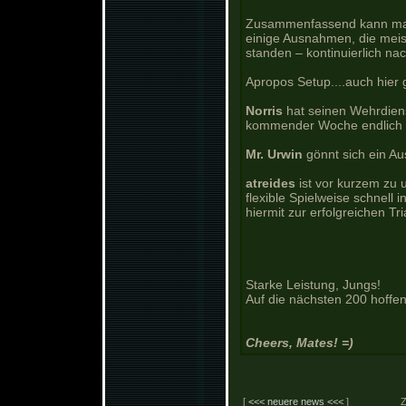
Zusammenfassend kann man 
einige Ausnahmen, die mei
standen – kontinuierlich na
Apropos Setup....auch hier g
Norris
hat seinen Wehrdiens
kommender Woche endlich k
Mr. Urwin
gönnt sich ein Aus
atreides
ist vor kurzem zu 
flexible Spielweise schnell i
hiermit zur erfolgreichen Tria
Starke Leistung, Jungs!
Auf die nächsten 200 hoffen
Cheers, Mates! =)
[
<<< neuere news <<<
]
Z