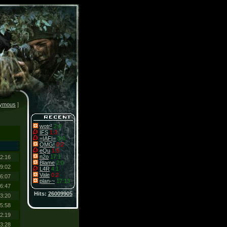
ymous
]
wotr²
2:0
IFS
1:3
=|AF|=
3-0
OMG!
0:2
eQu
1:5
n2o
17:1
2:16
Blame
2:0
9:02
L4R
4:1
Vale
0:2
6:07
plan-~
17:13
6:47
Hits:
26009905
3:20
5:58
2:19
3:28