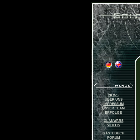
NEWS
ÜBER UNS
IMPRESSUM
UNSER TEAM
ERFOLGE
CLANWARS
VIDEOS
GÄSTEBUCH
FORUM