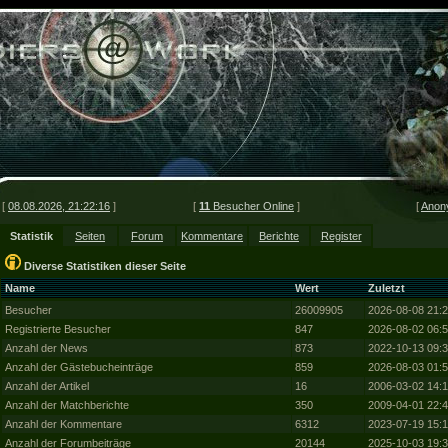
[
08.08.2026, 21:22:16
]
[
11
Besucher Online
]
[
Anon
Statistik
Seiten
Forum
Kommentare
Berichte
Register
Diverse Statistiken dieser Seite
Name
Wert
Zuletzt
Besucher
26009905
2026-08-08 21:2
Registrierte Besucher
847
2026-08-02 06:5
Anzahl der News
873
2022-10-13 09:3
Anzahl der Gästebucheinträge
859
2026-08-03 01:5
Anzahl der Artikel
16
2006-03-02 14:1
Anzahl der Matchberichte
350
2009-04-01 22:4
Anzahl der Kommentare
6312
2023-07-19 15:1
Anzahl der Forumbeiträge
20144
2025-10-03 19:3