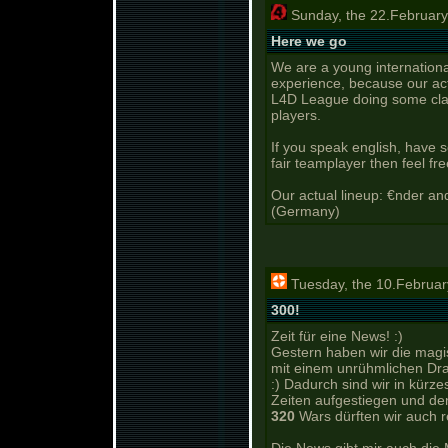
Sunday, the 22.February
Here we go
We are a young internationa
experience, because our ac
L4D League doing some clan
players.
If you speak english, have s
fair teamplayer then feel fre
Our actual lineup: €nder an
(Germany)
Tuesday, the 10.Februar
300!
Zeit für eine News! :)
Gestern haben wir die mag
mit einem unrühmlichen Dra
:) Dadurch sind wir in kürz
Zeiten aufgestiegen und d
320
Wars dürften wir auch rel