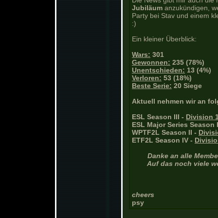
Die News gibt mir auch die 
Jubiläum
anzukündigen, w
Party bei Stav und einem kl
:)
Ein kleiner Überblick:
Wars:
301
Gewonnen:
235 (78%)
Unentschieden:
13 (4%)
Verloren:
53 (18%)
Beste Serie:
20 Siege
Aktuell nehmen wir an f
ESL Season III -
Division 
ESL Major Series Season I
WPTF2L Season II -
Divis
ETF2L Season IV -
Divisio
Danke an alle Member
Auf das noch viele w
cheers
psy