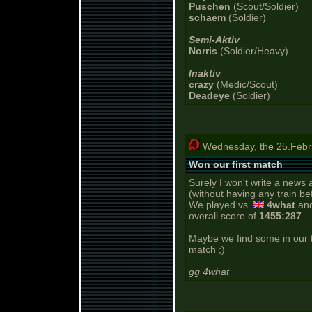
Puschen
(Scout/Soldier)
schaem
(Soldier)
Semi-Aktiv
Norris
(Soldier/Heavy)
Inaktiv
crazy
(Medic/Scout)
Deadeye
(Soldier)
Wednesday, the 25.Febru
Won our first match
Surely I won't write a news a
(without having any train bef
We played vs.
4what
an
overall score of
1455:287
.
Maybe we find some in our t
match ;)
gg 4what