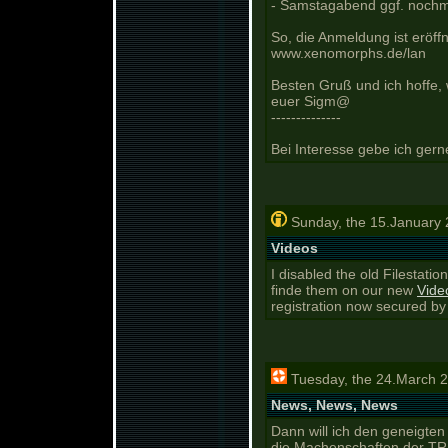
- Samstagabend ggf. nochma
So, die Anmeldung ist eröffn
www.xenomorphs.de/lan
Besten Gruß und ich hoffe,
euer Sigm@
----
----------
Bei Interesse gebe ich gern
Sunday, the 15.January 
Videos
I disabled the old Filestati
finde them on our new
Vide
registration now secured by
Tuesday, the 24.March 2
News, News, News
Dann will ich den geneigte
die Machenschaften der TRI