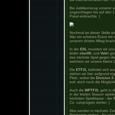
Bei Jubiläumscup unserer 
ungeschlagen bis auf den 1
Pokal einbrachte :)
Nochmal an dieser Stelle e
War ein schönes Event mit 
unseren dristen Alltag brach
In der
ESL
mussten wir uns
leider
clan00.
und
Vale!
ges
das nächste Spiel gegen d
welchem wir unsere kleine 
Die
ETF2L
befindet sich au
stehen wir hier aufgrund ei
Platz, wobei die
Division 2
evtl. doch noch die Möglichk
Auch die
WPTF2L
geht in d
in der letzten Season spiel
höchsten Spielklasse - der
Co. rumprügeln dürfen :)
Also werden in nächster Zei
Programm stehen - für gena