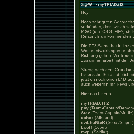
S@W -> myTRIAD.tf2
Hey!
Nach sehr guten Gespräche
verkünden, dass wir ab sof
MGO (u.a. CS:S, FIFA) stell
Relaunch am kommenden S
Die TF2-Szene hat in letzte
Weiterentwicklungen erfahren
Richtung gehen. Wir freuen 
Zusammenarbeit mit den Ju
Streng nach dem Grundsatz
historische Seite natürlich 
jetzt eh noch einen L4D-Sq
auch weiterhin mit News und
Hier das Lineup:
myTRIAD.TF2
psy
(Team-Captain/Demom
Stav
(Team-Captain/Medic)
aphex
(Allround)
eviLhuNteR
(Scout/Sniper)
LooR
(Scout)
mvp.
(Soldier)