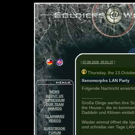
[
07.08.2026, 05:51:37
]
Thursday, the 13.Octobe
Xenomorphs LAN Party
Folgende Nachricht erreicht
NEWS
ABOUT US
----
----------
IMPRESSUM
Große Dinge werfen ihre Sc
OUR TEAM
the House~, die im kommen
AWARDS
Daddeln und Klönen einlädt
CLANWARS
VIDEOS
Wieder einmal öffnet die Ige
und schreibe vier Tage LAN-
GUESTBOOK
FORUM