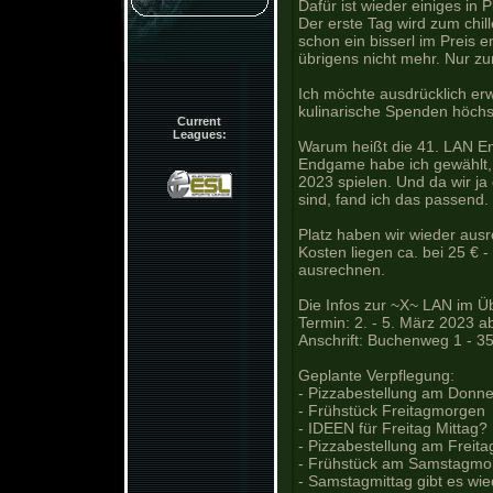
Dafür ist wieder einiges in 
Der erste Tag wird zum chil
schon ein bisserl im Preis 
übrigens nicht mehr. Nur zur
Ich möchte ausdrücklich er
kulinarische Spenden höchs
Current
Leagues:
Warum heißt die 41. LAN End
Endgame habe ich gewählt,
2023 spielen. Und da wir 
sind, fand ich das passend. 
Platz haben wir wieder aus
Kosten liegen ca. bei 25 € 
ausrechnen.
Die Infos zur ~X~ LAN im Üb
Termin: 2. - 5. März 2023 ab
Anschrift: Buchenweg 1 - 3
Geplante Verpflegung:
- Pizzabestellung am Donn
- Frühstück Freitagmorgen
- IDEEN für Freitag Mittag?
- Pizzabestellung am Freita
- Frühstück am Samstagmo
- Samstagmittag gibt es wi